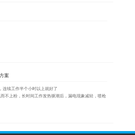
方案
，连续工作半个小时以上就好了
电而不上粉，长时间工作发热驱潮后，漏电现象减轻，喷枪
要清理，以免粉末积累板结