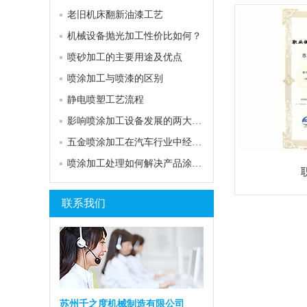
老旧机床翻新油漆工艺
机械设备抛光加工性价比如何？
喷砂加工的主要用途及优点
喷涂加工与喷漆的区别
静电喷塑工艺流程
影响喷涂加工设备发展的两大因素
五金喷涂加工在汽车行业中经常会出现的误区
喷涂加工处理如何解决产品涂层的问题？
联系我们
苏州千之度机械制造有限公司