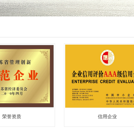
荣誉资质
信用企业