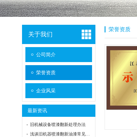
荣誉资质
关于我们
公司简介
荣誉资质
企业风采
最新资讯
​旧机械设备喷漆翻新处理办法
浅谈旧机器喷漆翻新油漆常见问题