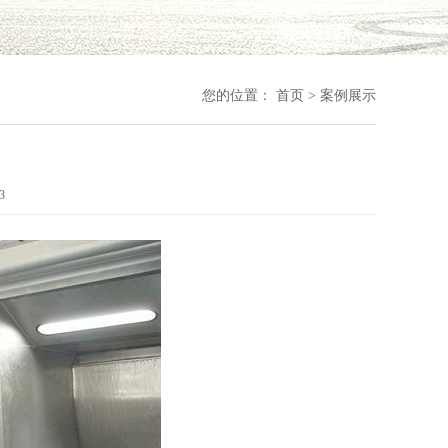
您的位置：
首页
>
案例展示
3